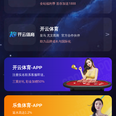
发布。千亿体育-千亿qianyi(中国) 凭借卓越的经营业绩与持续的
科技创新能力，强势上榜，位列江西民营企业第38位、制造业民
营企业第28位，充分彰显公司在江西省民营企业中的良好发展态
势与综合实力。
郑州联创智造产业园项目一期厂房喜封金顶
2025-10-23
2025年10月18日10时36分，在各方代表的共同见证下，郑州联创
智造产业园项目一期厂房顺利完成主体结构封顶，标志着该项目
自4月13日开工以来取得重要阶段性成果。郑州航空港经济综合
实验区招商工作部党组书记杨清、联创电子常务副总裁罗顺根等
领导出席仪式，公司管理团队及施工、监理、设计等参建单位代
表共同见证这一重要时刻。
江西联益首次通过SMETA国际道德贸易审核
2025-10-23
2025年9月，江西联益光学有限公司成功通过SMETA（Sedex
Members Ethical Trade Audit，道德贸易审核）认证，标志着公司
在社会责任履行、道德贸易实践及可持续发展领域迈上新台阶，
进一步巩固行业合规标杆地位。
喜报！联信康成功获批2025年第一批国家“两新”建设项目支
2025-10-22
江西联坤成功入选江西省第二批“数智工厂”名单
2025-10-09
近日，江西省工业和信息化厅正式公布第二批“数字领航”企业
及“数智工厂”认定名单。其中，江西联坤智能科技有限公司（以