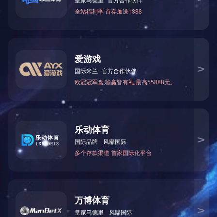
2026年1月20日至22日，全球光电行业极具影响力的盛会——
SPIE Photonics West 2026，在美国旧金山莫斯康展览中心
（Moscone Center）隆重举行。联创电子作为光学领域领先企
业，携多款核心产品及前沿光学解决方案精彩亮相，向全球客户
展示了其在精密光学研发与制造方面的深厚技术积淀。
联创电子与江西师范大学附属中学携手共筑协同育人新平台
2026-02-07
联创电子北美湾区办事处正式启用，迎来首位客户到访
2026-01-
16
2025年11月，联创电子营销中心北美湾区办事处正式启用，标志
着公司全球化战略布局迈出关键一步，北美市场本地化服务能力
全面升级。作为深耕全球千亿体育-千亿qianyi(中国) 的重要举
措，该办事处的落成有助于公司更贴近北美客户需求，提升响应
效率与服务精准度，强化区域市场渗透与资源协同。
联创电子入选2025江西企业100强等三项权威榜单
2025-11-28
11月21日，江西省企业联合会、省企业家协会发布“2025江西企
业100强”榜单，并首次推出“2025江西制造业企业100强”“2025江
西服务业企业60强”“2025江西战略性新兴产业企业60强”等细分
榜单。
联创电子荣登2025江西民营企业100强第38位、制造业100强第28
位
2025-11-06
10月28日，2025江西民营企业100强、制造业民营企业100强榜单