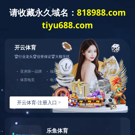
千亿体育
网站千亿体育
千亿体育-千亿qianyi(中国)
公司简介
发展历程
技术创新
企业宣传片
社会责任
产品介绍
千亿体育-千亿qianyi(中国)
触显产业
应用终端产业
产品应用展
示
投资者关系
新闻资讯
加入我们
招贤纳士
员工福利
全球产业布局

网站千亿体育
千亿体育-千亿qianyi(中国)

公司简介
发展历程
技术创新
企业宣传片
社会责任
产品介绍

千亿体育-千亿qianyi(中国)
触显产业
应用终端产业
产品应用展